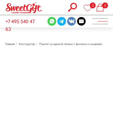
0
0
+7 495 540 47
63
Главная
/
Конструктор
/
Паштет из куриной печени с фиником и миндалём