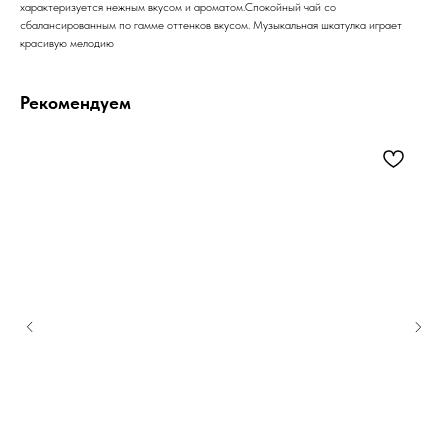
характеризуется нежным вкусом и ароматом.Спокойный чай со
сбалансированным по гамме оттенков вкусом. Музыкальная шкатулка играет
красивую мелодию
Рекомендуем