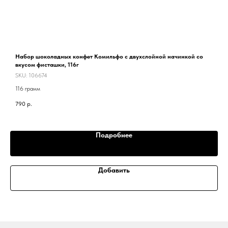
Набор шоколадных конфет Комильфо с двухслойной начинкой со
К
вкусом фисташки, 116г
SKU:
106674
2
116 грамм
790
р.
Подробнее
Добавить