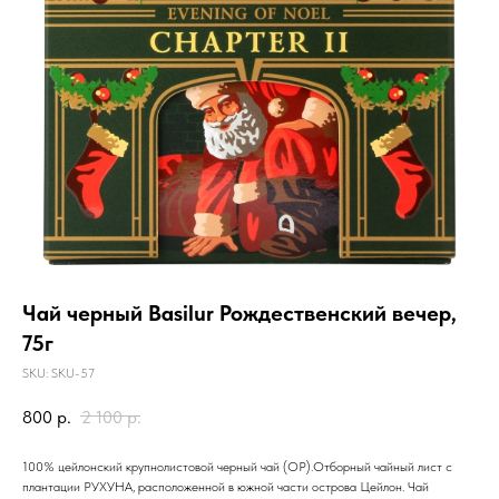
Чай черный Basilur Рождественский вечер,
75г
SKU:
SKU-57
800
р.
2 100
р.
100% цейлонский крупнолистовой черный чай (ОР).Отборный чайный лист с
плантации РУХУНА, расположенной в южной части острова Цейлон. Чай