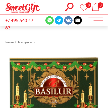
0
0
+7 495 540 47
63
Главная
/
Конструктор
/
...