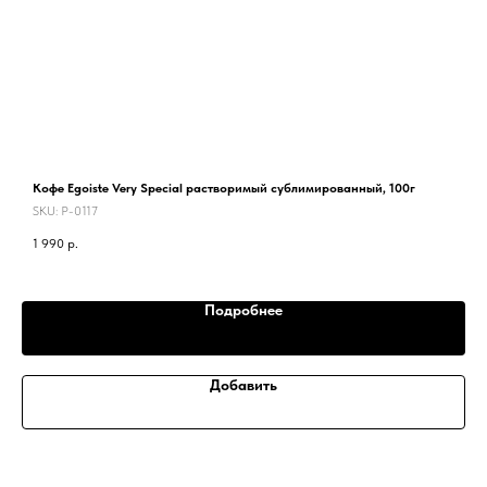
Кофе Egoiste Very Special растворимый сублимированный, 100г
К
SKU:
P-0117
5
1 990
р.
Подробнее
Добавить