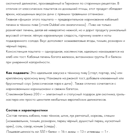
охотничий деликатес, произведённый в Германии по старинным рецептам. В
отличие от классических паштетов из домашней птицы, этот продукт обладает
ярким, насыщенным вкусом дичи с пряными травяными оттенками .
Главная «фишка» этого паштета — предварительное маринование кабаньей
печени в тёмном пиве (стиля Dubbel или аналогичном) . Пиво не только
размягчает печень, делая её невероятно нежной, но и дарит продукту уникальный
вкусовой оттенок: лёгкую карамельную сладость, горчинку хмеля и ноты
поджаренного солода. Вкус дополняют можжевеловые ягоды, тимьян, розмарин и
чёрный перец .
Консистенция паштета — однородная, маслянистая, идеально намазывается на
хлеб или тост. Кабанья печень богата железом, витаминами группы B и белком
при умеренной калорийности.
Как подавать:
Это идеальная закуска к тёмному пиву (стаут, портер, эль) или
креплёному красному вину. Намажьте на ржаной тост, добавьте клюквенный или
брусничный соус (классическая пара к дичи) . Также отлично сочетается с
маринованными корнишонами и свежим багетом.
Стеклянная банка 200 г — элегантный и статусный подарок для охотника, гриль-
мастера или просто ценителя необычных европейских деликатесов.
Состав и характеристики
Состав:
печень кабана, пиво тёмное, шпик, лук репчатый, морковь, специи
(можжевельник, тимьян, розмарин, перец чёрный, душистый перец, мускатный
орех), соль, сахар, коньяк (следы) .
Пищевая ценность на 100 г:
белки — 16 г, жиры — 13 г, углеводы — 1 г .