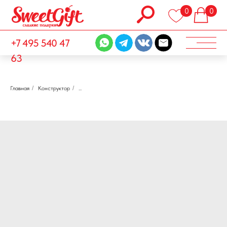
0
0
+7 495 540 47
63
Главная
/
Конструктор
/
...