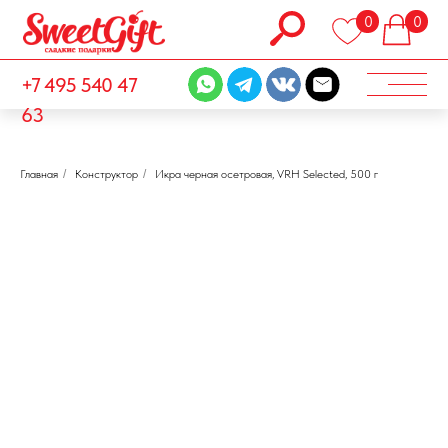
0
0
+7 495 540 47
63
Главная
/
Конструктор
/
Икра черная осетровая, VRH Selected, 500 г