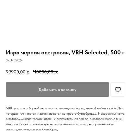
Икра черная осетровая, VRH Selected, 500 г
SKU-32024
99900,00
р.
110000,00
р.
Добавить в корзину
500 граммов отборной икры — это две недели безраздельной любви к себе. Дни,
которые начинаются и заканчиваются не просто бутербродом. Невероятный вкус,
о котором многие только читали. Исключительная польза, о которой многие лишь
мечтают. Восхитительное чувство откровенного эгоизма, которое вызывает
зависть, черную, как ваш бутерброд.